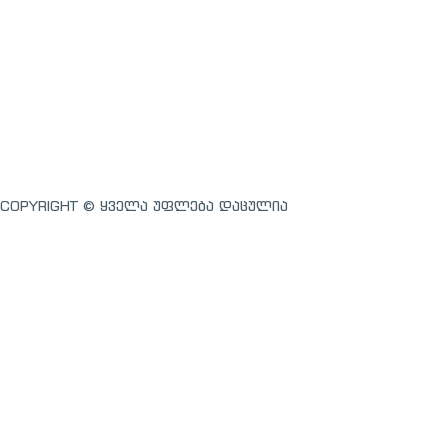
COPYRIGHT © ᲧᲕᲔᲚᲐ ᲣᲤᲚᲔᲑᲐ ᲓᲐᲪᲣᲚᲘᲐ