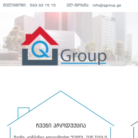
ტელეფონი:
593 93 15 15
ელ-ფოსტა:
info@qgroup.ge
ᲩᲕᲔᲜᲘ ᲞᲠᲝᲓᲣᲥᲪᲘᲐ
ჩვენი კომპანია გთავაზობთ "TOPEX, TOP TOOLS,